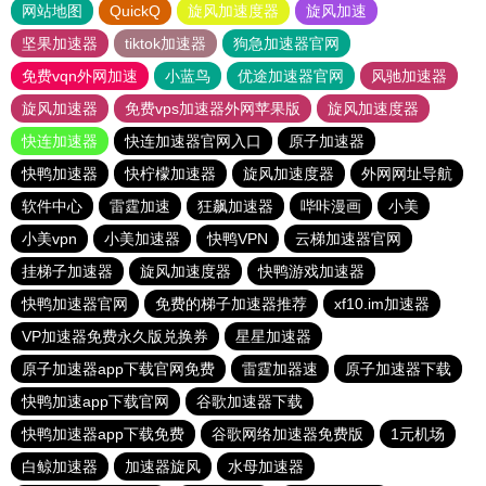
网站地图
QuickQ
旋风加速度器
旋风加速
坚果加速器
tiktok加速器
狗急加速器官网
免费vqn外网加速
小蓝鸟
优途加速器官网
风驰加速器
旋风加速器
免费vps加速器外网苹果版
旋风加速度器
快连加速器
快连加速器官网入口
原子加速器
快鸭加速器
快柠檬加速器
旋风加速度器
外网网址导航
软件中心
雷霆加速
狂飙加速器
哔咔漫画
小美
小美vpn
小美加速器
快鸭VPN
云梯加速器官网
挂梯子加速器
旋风加速度器
快鸭游戏加速器
快鸭加速器官网
免费的梯子加速器推荐
xf10.im加速器
VP加速器免费永久版兑换券
星星加速器
原子加速器app下载官网免费
雷霆加器速
原子加速器下载
快鸭加速app下载官网
谷歌加速器下载
快鸭加速器app下载免费
谷歌网络加速器免费版
1元机场
白鲸加速器
加速器旋风
水母加速器