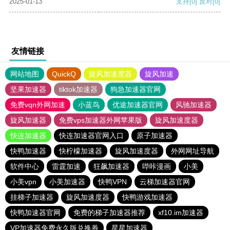
2025-01-13
支持
[0]
反对
[0]
友情链接
网站地图
QuickQ
旋风加速度器
旋风加速
坚果加速器
tiktok加速器
狗急加速器官网
免费vqn外网加速
小蓝鸟
优途加速器官网
风驰加速器
旋风加速器
免费vps加速器外网苹果版
旋风加速度器
快连加速器
快连加速器官网入口
原子加速器
快鸭加速器
快柠檬加速器
旋风加速度器
外网网址导航
软件中心
雷霆加速
狂飙加速器
哔咔漫画
小美
小美vpn
小美加速器
快鸭VPN
云梯加速器官网
挂梯子加速器
旋风加速度器
快鸭游戏加速器
快鸭加速器官网
免费的梯子加速器推荐
xf10.im加速器
VP加速器免费永久版兑换券
星星加速器