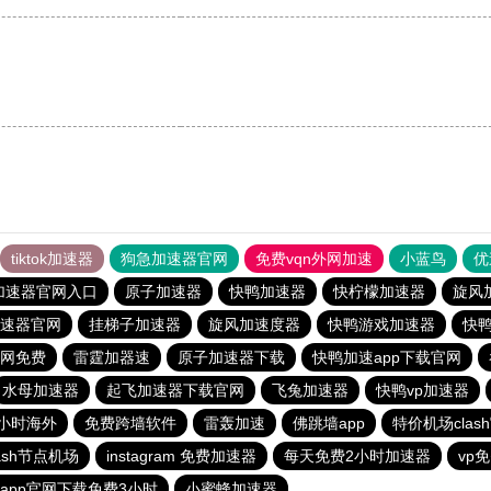
tiktok加速器
狗急加速器官网
免费vqn外网加速
小蓝鸟
优
加速器官网入口
原子加速器
快鸭加速器
快柠檬加速器
旋风
速器官网
挂梯子加速器
旋风加速度器
快鸭游戏加速器
快
官网免费
雷霆加器速
原子加速器下载
快鸭加速app下载官网
水母加速器
起飞加速器下载官网
飞兔加速器
快鸭vp加速器
小时海外
免费跨墙软件
雷轰加速
佛跳墙app
特价机场clas
lash节点机场
instagram 免费加速器
每天免费2小时加速器
vp
app官网下载免费3小时
小蜜蜂加速器