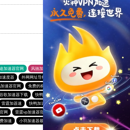
支持
[0]
反对
[0]
途加速器官网
风驰加速器
旋风加速器
加速度器
外网网址导航
软件中心
雷霆加速
狂飙加速器
鸭加速器官网
免费的梯子加速器推荐
xf10.im加速器
谷歌加速器下载
快鸭加速器app下载免费
雷霆加器速
快鸭加速器官网下载安卓
h官网
雷霆vp加速器官网
海鸥加速度
老王加速npv下载官网
免费加速
小羽加速器最新下载
飞讯加速器官网