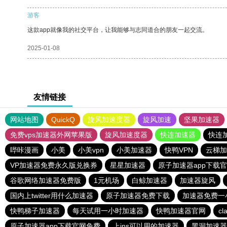
游客
这款app就像我的社交平台，让我能够与志同道合的朋友一起交流。
2025-01-08
友情链接
网站地图
QuickQ
旋风加速度器
旋风加速
坚果加速器
免费vps加速器外网苹果版
旋风加速度器
快连加速器
快连
哔咔漫画
小美
小美vpn
小美加速器
快鸭VPN
云梯加
VP加速器免费永久版兑换券
星星加速器
原子加速器app下载
谷歌网络加速器免费版
1元机场
白鲸加速器
加速器旋风
国内上twitter用什么加速器
原子加速器免费下载
加速器免费一
快鸭梯子加速器
每天试用一小时加速器
快鸭加速器官网
c
原子加速器app下载官网免费
上ins可以用的加速器
黑洞加速器