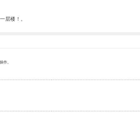
一层楼！。
悉操作。
。